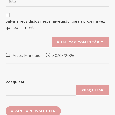
de
de
o
usuário
e-
URL
para
mail
do
comentar
Salvar meus dados neste navegador para a próxima vez
para
seu
que eu comentar.
comentar
site
(opcional)
Categoria
Post
Artes Manuais
30/05/2026
do
publicado:
post:
Pesquisar
PESQUISAR
ASSINE A NEWSLETTER