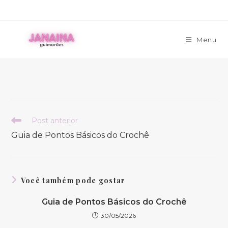
Ir
para
o
Menu
conteúdo
Leia
Post anterior
mais
Guia de Pontos Básicos do Crochê
artigos
Você também pode gostar
Guia de Pontos Básicos do Crochê
30/05/2026