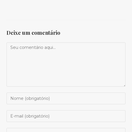
Deixe um comentário
Comentário
Digite
seu
nome
Digite
ou
seu
nome
endereço
Digite