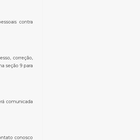
essoais contra
sso, correção,
na seção 9 para
será comunicada
contato conosco