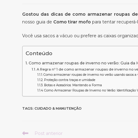
Gostou das dicas de como armazenar roupas de 
nosso guia de
Como tirar mofo
para tentar recuperá-
Você usa sacos a vácuo ou prefere as caixas organiz
Conteúdo
Como armazenar roupas de inverno no verão: Guia da H
A Regra nº 1 de como armazenar roupas de inverno no v
Como armazenar roupas de inverno no verão usando sacos a 
Proteção contra traças e umidade
Botas e Acessórios: Mantendo a Forma
Como Armazenar Roupas de Inverno no Verão: Identificação V
TAGS
:
CUIDADO & MANUTENÇÃO
Leia
Post anterior