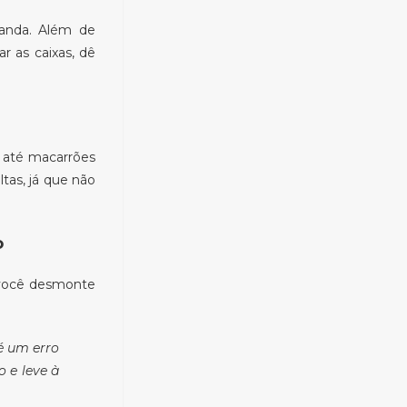
vanda. Além de
r as caixas, dê
u até macarrões
ltas, já que não
o
 você desmonte
é um erro
 e leve à