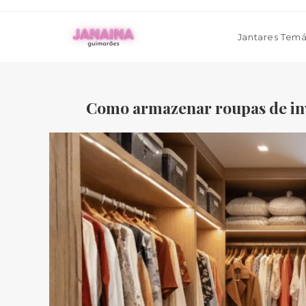
Ir
para
Jantares Temá
o
conteúdo
Como armazenar roupas de inv