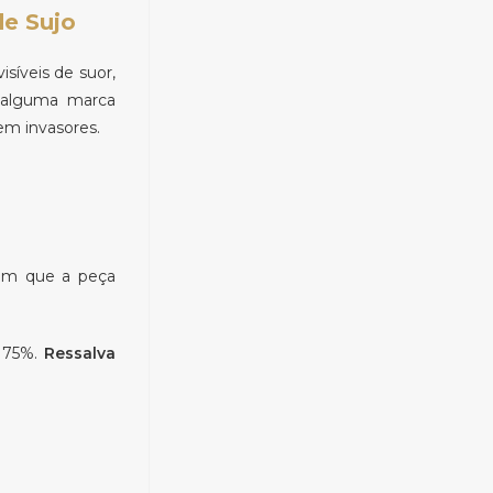
de Sujo
síveis de suor,
r alguma marca
em invasores.
tem que a peça
é 75%.
Ressalva