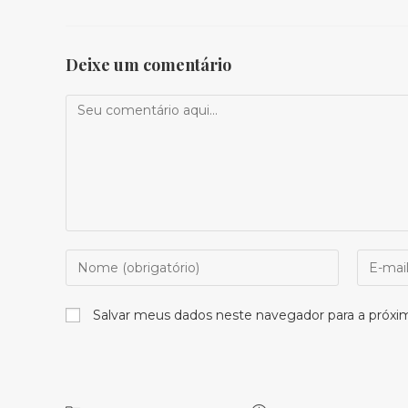
Deixe um comentário
Comentário
Digite
Digite
seu
seu
nome
endere
Salvar meus dados neste navegador para a próxi
ou
de
nome
e-
de
mail
usuário
para