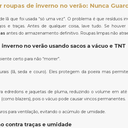
 roupas de inverno no verão: Nunca Guar
 lã que foi usada “só uma vez”. O problema é que resíduos invi
os e traças. Antes de qualquer coisa, lave tudo. Se houve
has
antes do armazenamento definitivo. Roupas limpas não atra
inverno no verão usando sacos a vácuo e TNT
biente certo para não “morrer”.
urais (lã, seda e couro). Eles protegem da poeira mas permi
ra edredons e jaquetas de pluma, reduzindo o volume em at
 (como blazers), pois o vácuo pode causar vincos permanentes.
os para ventilação, evitando o acúmulo de umidade.
o contra traças e umidade