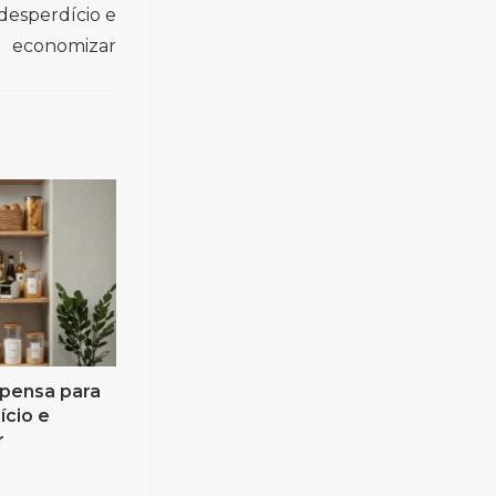
desperdício e
economizar
pensa para
ício e
r