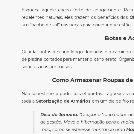
Esqueça aquele cheiro forte de antigamente. Par
repelentes naturais, eles trazem os benefícios dos
Ó
um “banho de sol” nas peças para garantir que estão 
Botas e A
Guardar botas de cano longo dobradas é o caminho m
de piscina cortados para manter o cano ereto. Orga
serão usadas por meses.
Como Armazenar Roupas de In
Não subestime o poder das etiquetas. Taguear as c
toda a
Setorização de Armários
em um dia de frio re
Dica da Janaina:
“Ocupar a ‘zona nobre’ do
de gestão. Mova a hibernação para o maleiro
mão, como se estivesse montando uma
Mal