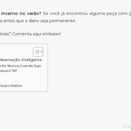
inverno no verão?
Se você já encontrou alguma peça com p
la antes que o dano seja permanente.
adoras? Comenta aqui embaixo!
ibernação Inteligente
erão: Nunca Guarde Sujo
vácuo e TNT
isual e Rodízio
Pró