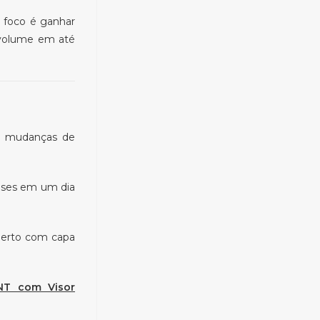
 foco é ganhar
 volume em até
m mudanças de
meses em um dia
berto com capa
NT com Visor