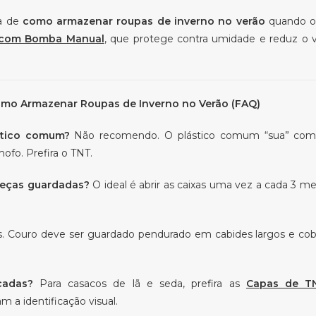
ta de
como armazenar roupas de inverno no verão
quando o
o com Bomba Manual
, que protege contra umidade e reduz o
omo Armazenar Roupas de Inverno no Verão (FAQ)
stico comum?
Não recomendo. O plástico comum “sua” co
fo. Prefira o TNT.
peças guardadas?
O ideal é abrir as caixas uma vez a cada 3 
. Couro deve ser guardado pendurado em cabides largos e co
cadas?
Para casacos de lã e seda, prefira as
Capas de T
m a identificação visual.