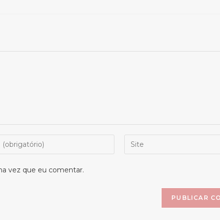
Digite
o
ço
URL
ma vez que eu comentar.
do
seu
site
(opcional)