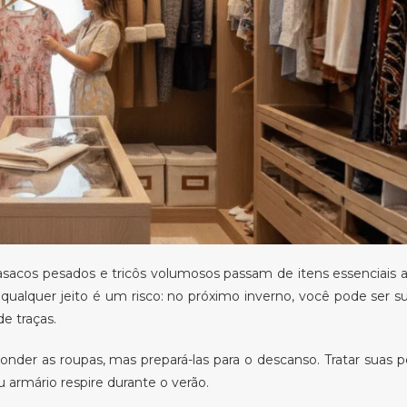
cos pesados e tricôs volumosos passam de itens essenciais a
 qualquer jeito é um risco: no próximo inverno, você pode ser s
e traças.
nder as roupas, mas prepará-las para o descanso. Tratar sua
armário respire durante o verão.