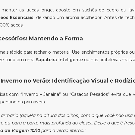
a manter as traças longe, aposte em sachês de cedro ou la
leos Essenciais
, deixando um aroma acolhedor. Antes de fecha
100% secas.
cessórios: Mantendo a Forma
ais rápido para rachar o material. Use enchimentos próprios o
nize tudo em uma
Sapateira Inteligente
ou nas prateleiras mais a
verno no Verão: Identificação Visual e Rodízi
aixas com “Inverno – Janaina” ou “Casacos Pesados” evita que
pentino na primavera.
 armário (aquela na altura dos olhos) com o que você não usa 
 ou para a parte mais profunda do closet. Deixe o que é fresco
a de Viagem 10/10
para o verão eterno.”